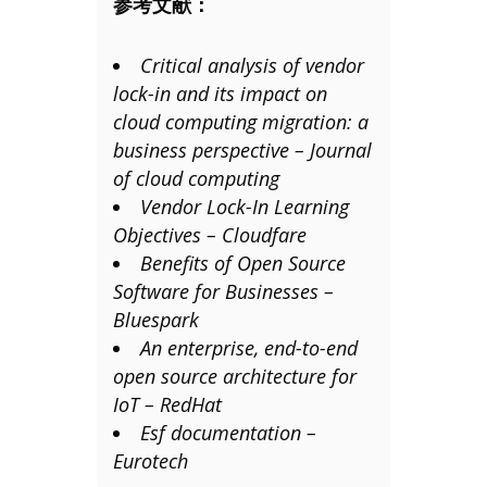
参考文献：
Critical analysis of vendor
lock-in and its impact on
cloud computing migration: a
business perspective – Journal
of cloud computing
Vendor Lock-In Learning
Objectives – Cloudfare
Benefits of Open Source
Software for Businesses –
Bluespark
An enterprise, end-to-end
open source architecture for
IoT – RedHat
Esf documentation –
Eurotech