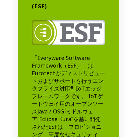
(ESF)
「Everyware Software
Framework（ESF）」は、
Eurotechがディストリビュー
トおよびサポートを行うエン
タプライズ対応型IoTエッジ
フレームワークです。 IoTゲ
ートウェイ用のオープンソー
スJava / OSGiミドルウェ
ア“Eclipse Kura”を基に開発
されたESFは、プロビジョニ
ング、高度なセキュリティ、