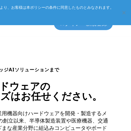
Eurotechグループ
お客様サポート
お問い合わせ
により、お客様は本ポリシーの条件に同意したものとみなされます。
ログイン・新規登録
エッジソフトウェア
マネジメント方針
ッジAIソリューションまで
アクセサリ
CSR
ドウェアの
プライバシーポリシー
イズはお任せください。
総合カタログのダウンロード
製品検索
業用機器向けハードウェアを開発・製造するメ
年の創立以来、半導体製造装置や医療機器、交通
ざまな産業分野に組込みコンピュータやボード