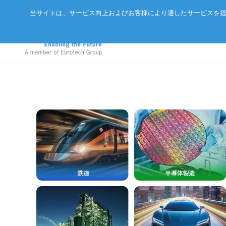
当サイトは、サービス向上およびお客様により適したサービスを提
アドバネットについて
EtherCA
ニュース
サーバー
会社概要
CC-Link 
イベント
エッジAIコンピュータ
パートナー
ExpEthe
オリジナ
産業用ボックス型コンピュータ
アクセス
ARCNET
エッジIoTゲートウェイ
リクルート
イーサネ
LoRaWAN®対応IoTノード
インテリジェントセンサ