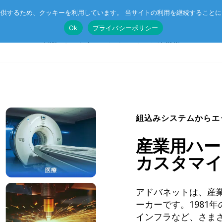
供するため、クッキーを利用しています。 当サイトの利用を継続すること
Ok
プライバシーポリシー
製品
ソリューション
企業情報
T®
受託開発
System on Module (SoM)
総合カタログのダウンロード
組込みシステムからエ
IE TSN
企業向けAI
CompactPCIボード
産業用ハー
r™
ル記事
エッジコンピューティング・AIoT
VMEボード
カスタマ
産業用ネットワーク
マザーボード
ットスイッチ
ラピッドプロトタイピング
I/Oボード
アドバネットは、産
ーカーです。1981
シリアルボード
インフラなど、さま