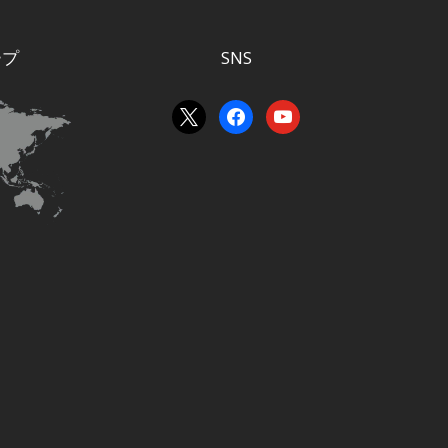
ープ
SNS
x
facebook
youtube