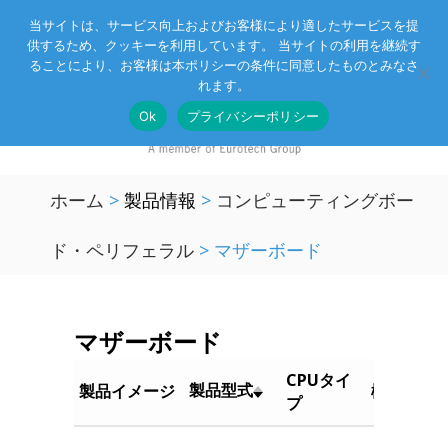
当サイトは、サービス向上およびお客様により適したサービスを提
供するため、クッキーを利用しています。 当サイトの利用を継続す
Eurotechグループ
お客様サポート
お問い合わせ
ることにより、お客様は本ポリシーの条件に同意したものとみなさ
れます。
Ok
プライバシーポリシー
ホーム
>
製品情報
>
コンピューティングボー
ド・ペリフェラル
>
マザーボード
マザーボード
CPUタイ
製品型式
製品イメージ
概要
プ