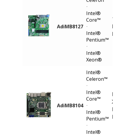
Celeron™
⋅
Intel®
12th Gen
Core™
Process
AdiMB8127
⋅
Intel®
Motherb
Pentium™
⋅
Intel®
Xeon®
Intel®
Celeron™
⋅
Intel®
Mini-ITX
Core™
Xeon®
AdiMB8104
⋅
E/Core
™
Intel®
Board
Pentium™
⋅
Intel®