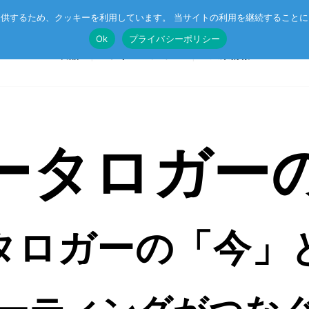
供するため、クッキーを利用しています。 当サイトの利用を継続すること
Ok
プライバシーポリシー
製品
ソリューション
企業情報
 データロガー
T®
受託開発
System on Module (SoM)
総合カタログのダウンロード
IE TSN
企業向けAI
CompactPCIボード
r™
ル記事
エッジコンピューティング・AIoT
VMEボード
タロガーの「今」
産業用ネットワーク
マザーボード
ットスイッチ
ラピッドプロトタイピング
I/Oボード
シリアルボード