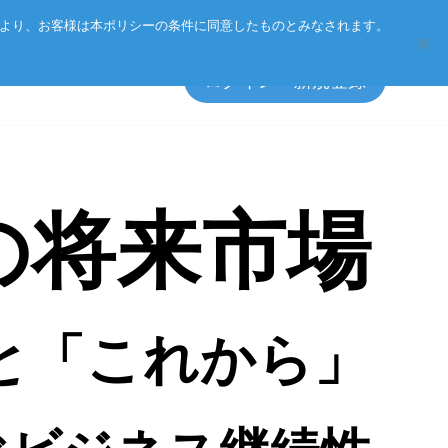
Eurotechグループ
お客様サポート
お問い合わせ
により、お客様は本ポリシーの条件に同意したものとみなされます。
ログイン・新規登録
の将来市場
エッジソフトウェア
マネジメント方針
アクセサリ
CSR
プライバシーポリシー
総合カタログのダウンロード
と「これから」
製品検索