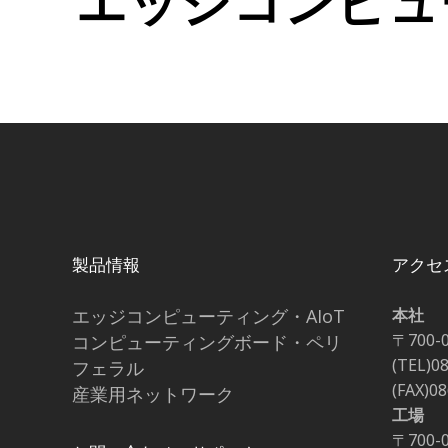
エッジコンピュ
製品情報
アクセ
エッジコンピューティング・AIoT
本社
〒700-
コンピューティングボード・ペリ
(TEL)0
フェラル
(FAX)0
産業用ネットワーク
工場
〒700-