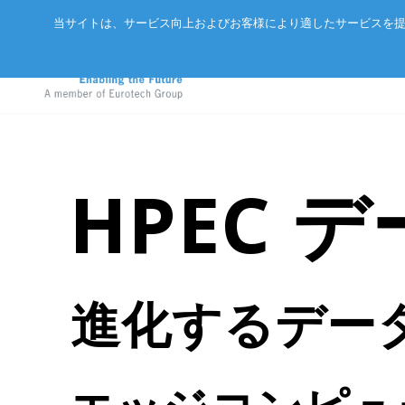
当サイトは、サービス向上およびお客様により適したサービスを提
HPEC
アドバネットについて
EtherCA
ニュース
サーバー
会社概要
CC-Link 
イベント
エッジAIコンピュータ
パートナー
ExpEthe
オリジナ
産業用ボックス型コンピュータ
進化するデー
アクセス
ARCNET
エッジIoTゲートウェイ
リクルート
イーサネ
LoRaWAN®対応IoTノード
インテリジェントセンサ