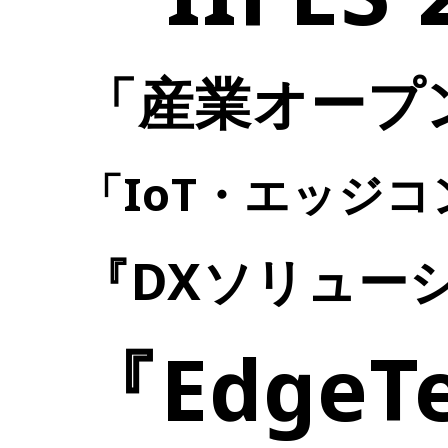
「産業オープン
「IoT・エッジコ
『DXソリューシ
『EdgeT