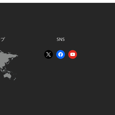
ープ
SNS
x
facebook
youtube