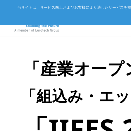
当サイトは、サービス向上およびお客様により適したサービスを提
「産業オープン
アドバネットについて
EtherCA
ニュース
サーバー
会社概要
CC-Link 
イベント
エッジAIコンピュータ
「組込み・エッジ
パートナー
ExpEthe
オリジナ
産業用ボックス型コンピュータ
アクセス
ARCNET
エッジIoTゲートウェイ
リクルート
イーサネ
「IIFE
LoRaWAN®対応IoTノード
インテリジェントセンサ