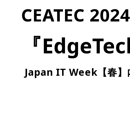
CEATEC 2
『EdgeTe
Japan IT Wee