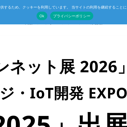
供するため、クッキーを利用しています。 当サイトの利用を継続すること
Ok
プライバシーポリシー
製品
ソリューション
企業情報
ネット展 202
T®
受託開発
System on Module (SoM)
総合カタログのダウンロード
IE TSN
企業向けAI
CompactPCIボード
・IoT開発 EX
r™
ル記事
エッジコンピューティング・AIoT
VMEボード
産業用ネットワーク
マザーボード
ットスイッチ
ラピッドプロトタイピング
I/Oボード
S 2025」
シリアルボード