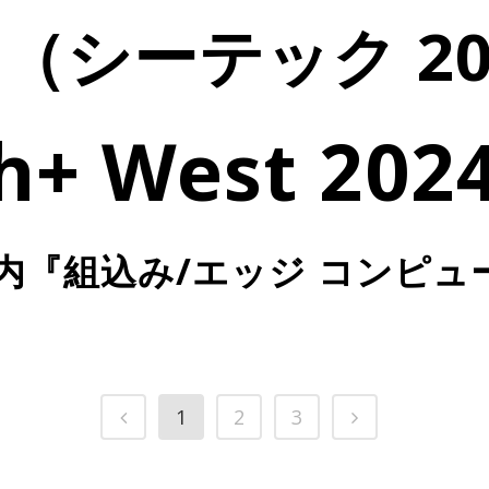
024（シーテック 
ch+ West 2
k【春】内『組込み/エッジ コン
1
2
3