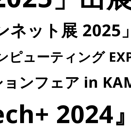
キャリアボード
ネット展 202
ンピューティング E
ョンフェア in KA
ech+ 20