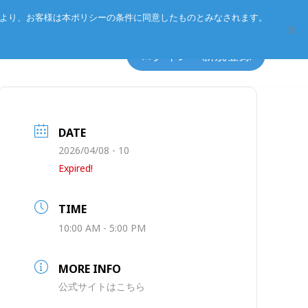
Eurotechグループ
お客様サポート
お問い合わせ
により、お客様は本ポリシーの条件に同意したものとみなされます。
ログイン・新規登録
DATE
2026/04/08 - 10
エッジソフトウェア
マネジメント方針
Expired!
アクセサリ
CSR
TIME
プライバシーポリシー
総合カタログのダウンロード
10:00 AM - 5:00 PM
製品検索
MORE INFO
公式サイトはこちら