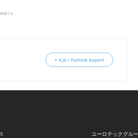
商標です。
+ iCal / Outlook export
ス
ユーロテックグル