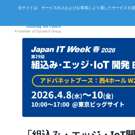
当サイトは、サービス向上およびお客様により適したサービスを提
アドバネットについて
EtherCA
ニュース
サーバー
会社概要
CC-Link 
イベント
エッジAIコンピュータ
パートナー
ExpEthe
オリジナ
産業用ボックス型コンピュータ
アクセス
ARCNET
エッジIoTゲートウェイ
リクルート
イーサネ
LoRaWAN®対応IoTノード
インテリジェントセンサ
「組込み・エッジ・IoT開