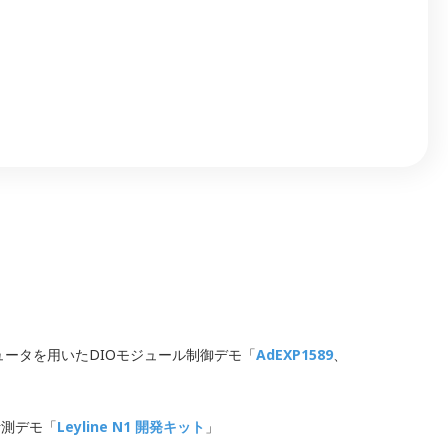
コンピュータを用いたDIOモジュール制御デモ「
AdEXP1589
、
計測デモ「
Leyline N1 開発キット
」