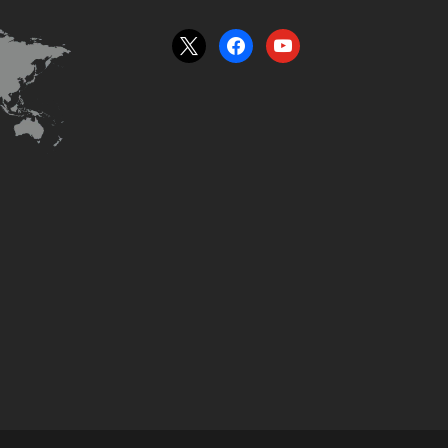
x
facebook
youtube