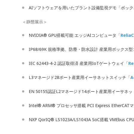
AIソフトウェアを用いたプラント設備監視デモ「ボッ
＜静態展示＞
NVIDIA® GPU搭載可能 エッジAIコンピュータ「
Relia
IP68/69K 規格準拠、防塵・防水設計 産業用ボックス
IEC 62443-4-2 認証取得済 産業用IoTゲートウェイ「
Re
L3マネージド28ポート産業用イーサネットスイッチ「
A
EN 50155認証L2マネージド14ポート産業用イーサネ
Intel® ARM® プロセッサ搭載 PCI Express EtherC
NXP QorIQ® LS1023A/LS1043A SoC搭載 VMEbus 