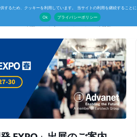
供するため、クッキーを利用しています。 当サイトの利用を継続すること
Ok
プライバシーポリシー
製品
ソリューション
企業情報
T®
受託開発
System on Module (SoM)
総合カタログのダウンロード
IE TSN
企業向けAI
CompactPCIボード
r™
ル記事
エッジコンピューティング・AIoT
VMEボード
産業用ネットワーク
マザーボード
ットスイッチ
ラピッドプロトタイピング
I/Oボード
シリアルボード
発 EXPO」出展のご案内