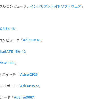
クス型コンピュータ、
インバリアント分析ソフトウェア
」
COR 54-13
」
型コンピュータ「
AdiCS8145
」
liaGATE 15A-12
」
dsw3903
」
ットスイッチ 「
Adsw2926
」
ATマスタボード「
AdEXP1572
」
CPUボード「
Advme9007
」