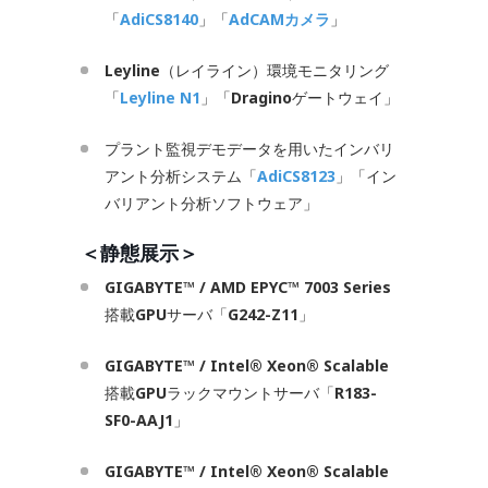
「
AdiCS8140
」「
AdCAMカメラ
」
Leyline
（レイライン）環境モニタリング
「
Leyline N1
」「
Dragino
ゲートウェイ」
プラント監視デモデータを用いたインバリ
アント分析システム「
AdiCS8123
」「イン
バリアント分析ソフトウェア」
＜静態展示＞
GIGABYTE™ / AMD EPYC™ 7003 Series
搭載
GPU
サーバ「
G242-Z11
」
GIGABYTE™ / Intel® Xeon® Scalable
搭載
GPU
ラックマウントサーバ「
R183-
SF0-AAJ1
」
GIGABYTE™ / Intel® Xeon® Scalable