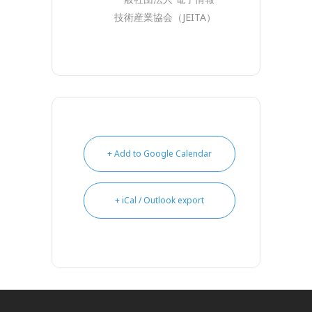
技術産業協会（JEITA）
+ Add to Google Calendar
+ iCal / Outlook export