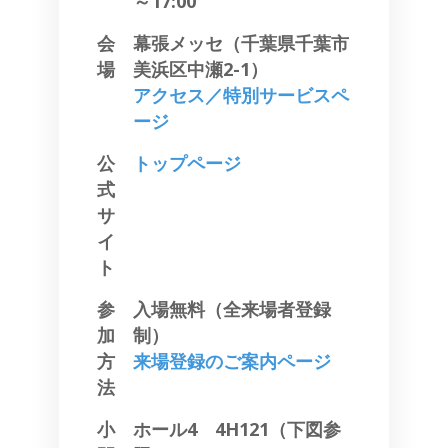
～17:00
会
幕張メッセ（千葉県千葉市
場
美浜区中瀬2-1）
アクセス／特別サービスペ
ージ
公
トップページ
式
サ
イ
ト
参
入場無料（全来場者登録
加
制）
方
来場登録のご案内ページ
法
小
ホール4 4H121（下図参