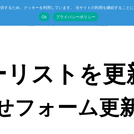
供するため、クッキーを利用しています。 当サイトの利用を継続すること
Ok
プライバシーポリシー
製品
ソリューション
企業情報
ーリストを更
T®
受託開発
System on Module (SoM)
総合カタログのダウンロード
IE TSN
企業向けAI
CompactPCIボード
r™
ル記事
エッジコンピューティング・AIoT
VMEボード
せフォーム更
産業用ネットワーク
マザーボード
ットスイッチ
ラピッドプロトタイピング
I/Oボード
シリアルボード