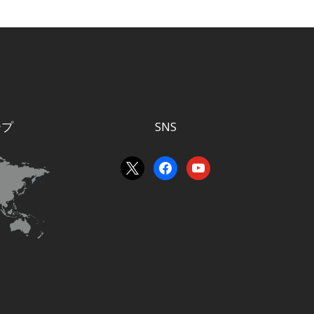
ープ
SNS
x
facebook
youtube