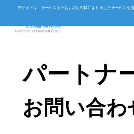
当サイトは、サービス向上およびお客様により適したサービスを提
パートナ
アドバネットについて
EtherCA
ニュース
サーバー
会社概要
CC-Link 
イベント
エッジAIコンピュータ
パートナー
ExpEthe
オリジナ
お問い合わ
産業用ボックス型コンピュータ
アクセス
ARCNET
エッジIoTゲートウェイ
リクルート
イーサネ
LoRaWAN®対応IoTノード
インテリジェントセンサ