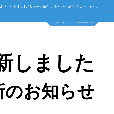
Eurotechグループ
お客様サポート
お問い合わせ
により、お客様は本ポリシーの条件に同意したものとみなされます。
ログイン・新規登録
新しました
エッジソフトウェア
マネジメント方針
アクセサリ
CSR
プライバシーポリシー
新のお知らせ
総合カタログのダウンロード
製品検索