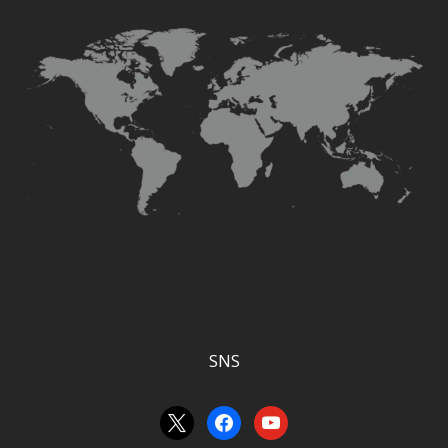
SNS
x
facebook
youtube