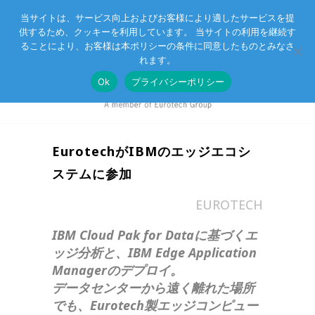
当サイトは、サービス向上およびお客様により適したサービスを提
供するため、クッキーを利用しています。 当サイトの利用を継続す
Eurotechグループ
お客様サポート
お問い合わせ
ることにより、お客様は本ポリシーの条件に同意したものとみなさ
れます。
Ok
プライバシーポリシー
EurotechがIBMのエッジエコシ
ステムに参加
in
EUROTECH
IBM Cloud Pak for Dataに基づくエ
ッジ分析と、IBM Edge Application
Managerのデプロイ。
データセンターから遠く離れた場所
でも、Eurotech製エッジコンピュー