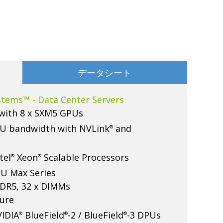
データシート
stems™ - Data Center Servers
with 8 x SXM5 GPUs
U bandwidth with NVLink
and
®
tel
Xeon
Scalable Processors
®
®
U Max Series
DR5, 32 x DIMMs
ure
VIDIA
BlueField
-2 / BlueField
-3 DPUs
®
®
®