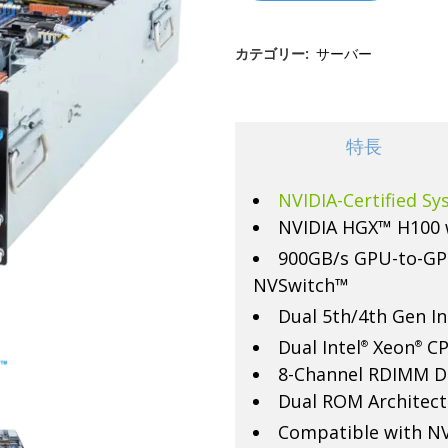
キャリアボード
カテゴリー:
サーバー
特長
NVIDIA-Certified Sy
NVIDIA HGX™ H100 
900GB/s GPU-to-GP
NVSwitch™
Dual 5th/4th Gen In
Dual Intel
Xeon
CP
®
®
8-Channel RDIMM D
Dual ROM Architect
Compatible with N