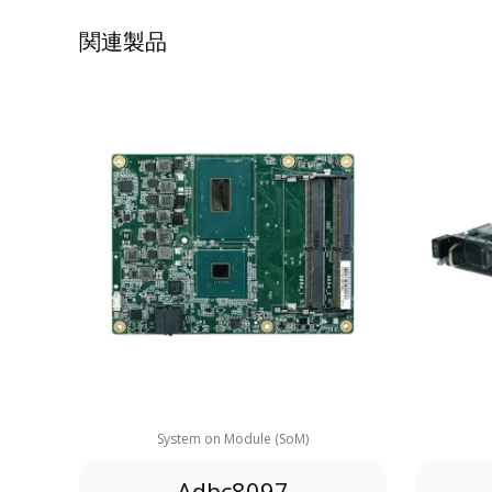
関連製品
System on Module (SoM)
Adbc8097