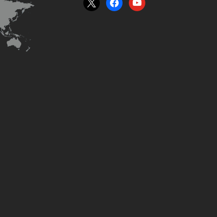
x
facebook
youtube