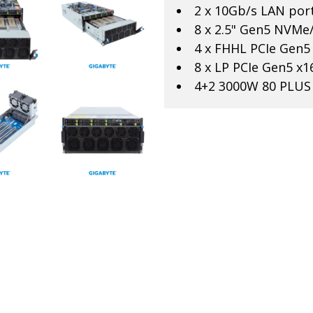
2 x 10Gb/s LAN port
8 x 2.5" Gen5 NVMe
4 x FHHL PCIe Gen5 
8 x LP PCIe Gen5 x1
4+2 3000W 80 PLUS