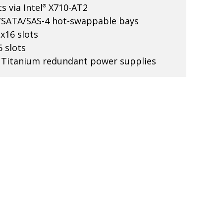
s via Intel
X710-AT2
®
/SATA/SAS-4 hot-swappable bays
x16 slots
6 slots
 Titanium redundant power supplies