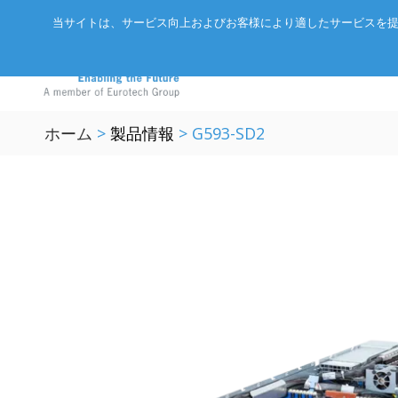
当サイトは、サービス向上およびお客様により適したサービスを提
ホーム
>
製品情報
>
G593-SD2
アドバネットについて
EtherCA
ニュース
サーバー
会社概要
CC-Link 
イベント
エッジAIコンピュータ
パートナー
ExpEthe
オリジナ
産業用ボックス型コンピュータ
アクセス
ARCNET
エッジIoTゲートウェイ
リクルート
イーサネ
LoRaWAN®対応IoTノード
インテリジェントセンサ