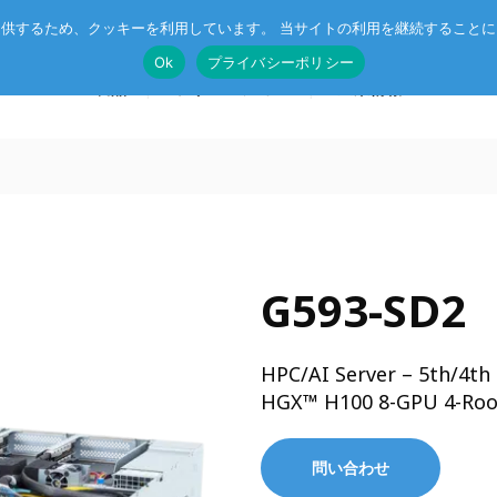
供するため、クッキーを利用しています。 当サイトの利用を継続すること
Ok
プライバシーポリシー
製品
ソリューション
企業情報
T®
受託開発
System on Module (SoM)
総合カタログのダウンロード
G593-SD2
IE TSN
企業向けAI
CompactPCIボード
r™
ル記事
エッジコンピューティング・AIoT
VMEボード
HPC/AI Server – 5th/4th
産業用ネットワーク
マザーボード
HGX™ H100 8-GPU 4-Root
ットスイッチ
ラピッドプロトタイピング
I/Oボード
シリアルボード
問い合わせ