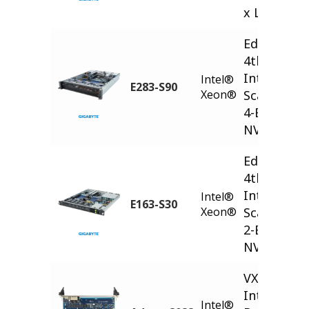
x L40S
Edge Serve
4th/5th Ge
Intel® Xe
Intel®
E283-S90
Xeon®
Scalable -
4-Bay Gen
NVMe/SAT
Edge Serve
4th/5th Ge
Intel® Xe
Intel®
E163-S30
Xeon®
Scalable -
2-Bay Gen
NVMe/SAT
VXS™/VME
Intel® Xe
Intel®