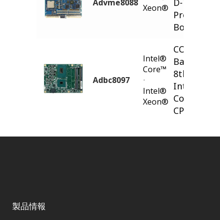
D-1700
Advme8088
Xeon®
Processor
Board
COM Expr
Intel®
Basic Type
Core™
8th/9th Ge
Adbc8097
⋅
Intel®
Intel®
Core/Xeon
Xeon®
CPU Modu
製品情報