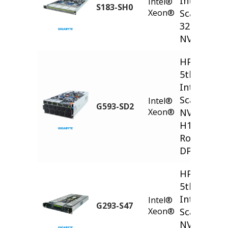
Intel® Xe
Intel®
S183-SH0
Xeon®
Scalable -
32-Bay E1.
NVMe 160
HPC/AI Ser
5th/4th Ge
Intel® Xe
Scalable -
Intel®
G593-SD2
Xeon®
NVIDIA H
H100 8-GP
Root Port 
DPU)
HPC/AI Ser
5th/4th Ge
Intel® Xe
Intel®
G293-S47
Xeon®
Scalable -
NVIDIA OV