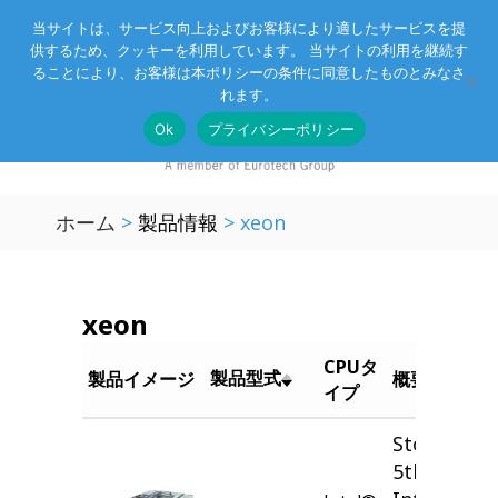
当サイトは、サービス向上およびお客様により適したサービスを提
供するため、クッキーを利用しています。 当サイトの利用を継続す
Eurotechグループ
お客様サポート
お問い合わせ
ることにより、お客様は本ポリシーの条件に同意したものとみなさ
れます。
Ok
プライバシーポリシー
ホーム
>
製品情報
>
xeon
xeon
CPUタ
製品型式
製品イメージ
概要
イプ
Storage Se
5th/4th Ge