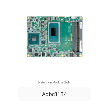
System on Module (SoM)
Adbc8134