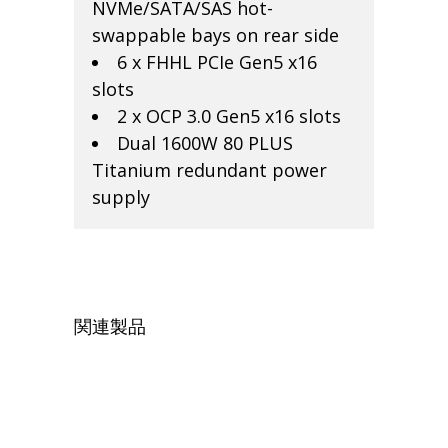
NVMe/SATA/SAS hot-
swappable bays on rear side
6 x FHHL PCIe Gen5 x16
slots
2 x OCP 3.0 Gen5 x16 slots
Dual 1600W 80 PLUS
Titanium redundant power
supply
関連製品