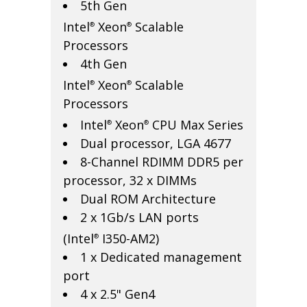
5th Gen
Intel
Xeon
Scalable
®
®
Processors
4th Gen
Intel
Xeon
Scalable
®
®
Processors
Intel
Xeon
CPU Max Series
®
®
Dual processor, LGA 4677
8-Channel RDIMM DDR5 per
processor, 32 x DIMMs
Dual ROM Architecture
2 x 1Gb/s LAN ports
(Intel
I350-AM2)
®
1 x Dedicated management
port
4 x 2.5" Gen4