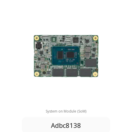
System on Module (SoM)
Adbc8138