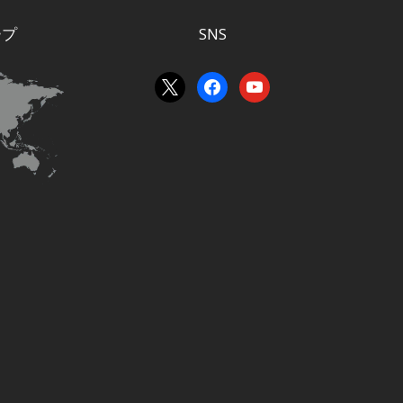
ープ
SNS
x
facebook
youtube