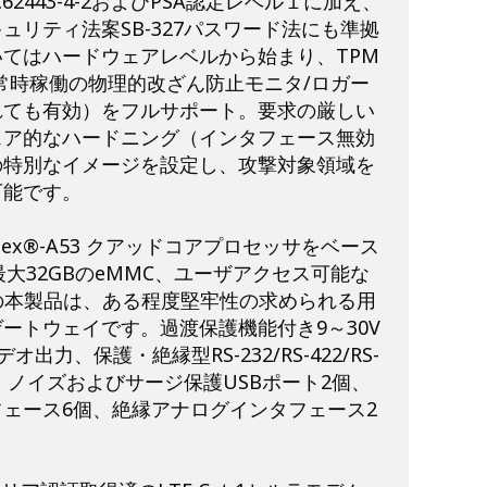
、IEC62443-4-2およびPSA認定レベル１に加え、
ュリティ法案SB-327パスワード法にも準拠
てはハードウェアレベルから始まり、TPM
、常時稼働の物理的改ざん防止モニタ/ロガー
れても有効）をフルサポート。要求の厳しい
ェア的なハードニング（インタフェース無効
の特別なイメージを設定し、攻撃対象領域を
可能です。
i Cortex®-A53 クアッドコアプロセッサをベース
最大32GBのeMMC、ユーザアクセス可能な
搭載の本製品は、ある程度堅牢性の求められる用
ートウェイです。過渡保護機能付き9～30V
ビデオ出力、保護・絶縁型RS-232/RS-422/RS-
、ノイズおよびサージ保護USBポート2個、
ェース6個、絶縁アナログインタフェース2