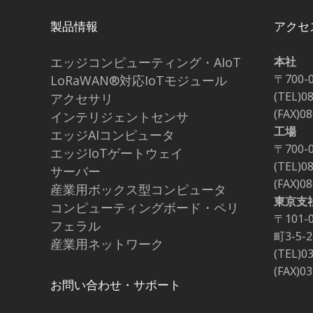
製品情報
アクセ
エッジコンピューティング・AIoT
本社
〒700-
LoRaWAN®対応IoTモジュール
(TEL)0
アクセサリ
(FAX)0
インテリジェントセンサ
工場
エッジAIコンピュータ
〒700-
エッジIoTゲートウェイ
(TEL)0
サーバー
(FAX)0
産業用ボックス型コンピュータ
東京支
コンピューティングボード・ペリ
〒101
フェラル
町3-5
産業用ネットワーク
(TEL)0
(FAX)0
お問い合わせ・サポート