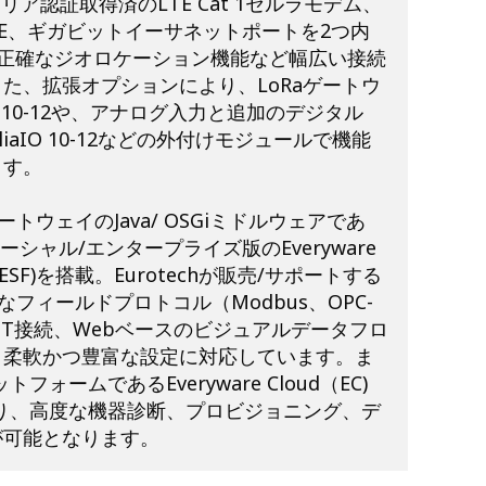
リア認証取得済のLTE Cat 1セルラモデム、
h 5/BLE、ギガビットイーサネットポートを2つ内
る正確なジオロケーション機能など幅広い接続
た、拡張オプションにより、LoRaゲートウ
N 10-12や、アナログ入力と追加のデジタル
liaIO 10-12などの外付けモジュールで機能
ます。
トウェイのJava/ OSGiミドルウェアであ
のコマーシャル/エンタープライズ版のEveryware
rk (ESF)を搭載。Eurotechが販売/サポートする
なフィールドプロトコル（Modbus、OPC-
QTT接続、Webベースのビジュアルデータフロ
、柔軟かつ豊富な設定に対応しています。ま
トフォームであるEveryware Cloud（EC)
り、高度な機器診断、プロビジョニング、デ
が可能となります。