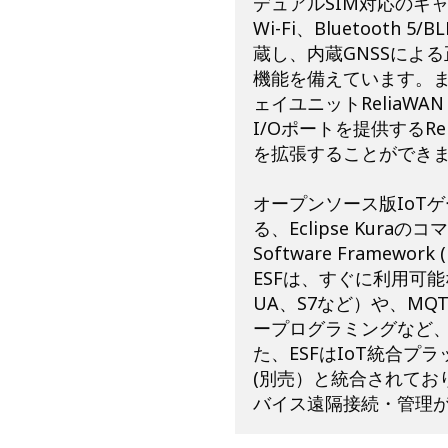
デュアルSIM対応のキャ
Wi-Fi、Bluetoot
蔵し、内蔵GNSSによ
機能を備えています。ま
ェイユニットReliaWA
I/Oポートを提供するRe
を拡張することができ
オープンソース版IoTゲー
る、Eclipse Kura
Software Framewo
ESFは、すぐに利用可能
UA、S7など）や、M
ープログラミングなど
た、ESFはIoT統合プラッ
(別売）と統合されてお
バイス遠隔接続・管理