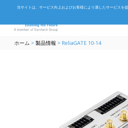
当サイトは、サービス向上およびお客様により適したサービスを提
ホーム
>
製品情報
>
ReliaGATE 10-14
アドバネットについて
EtherCA
ニュース
サーバー
会社概要
CC-Link 
イベント
エッジAIコンピュータ
パートナー
ExpEthe
オリジナ
産業用ボックス型コンピュータ
アクセス
ARCNET
エッジIoTゲートウェイ
リクルート
イーサネ
LoRaWAN®対応IoTノード
インテリジェントセンサ