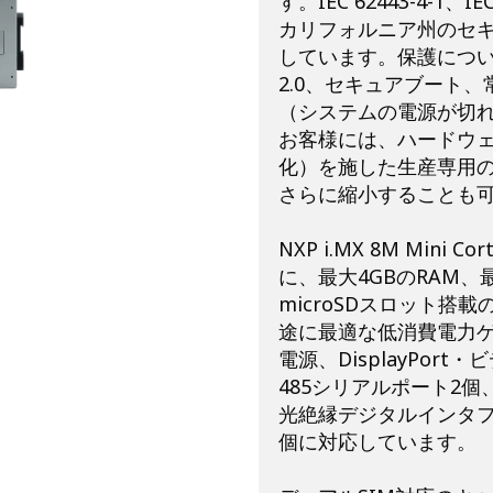
す。IEC 62443-4-1
カリフォルニア州のセキ
しています。保護につい
2.0、セキュアブート
（システムの電源が切
お客様には、ハードウ
化）を施した生産専用
さらに縮小することも
NXP i.MX 8M Min
に、最大4GBのRAM、
microSDスロット
途に最適な低消費電力ゲ
電源、DisplayPort・
485シリアルポート2個
光絶縁デジタルインタフ
個に対応しています。