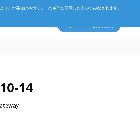
Eurotechグループ
お客様サポート
お問い合わせ
により、お客様は本ポリシーの条件に同意したものとみなされます。
ログイン・新規登録
エッジソフトウェア
マネジメント方針
10-14
アクセサリ
CSR
プライバシーポリシー
総合カタログのダウンロード
Gateway
1
製品検索