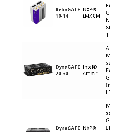
Edge
ReliaGATE
NXP®
Gateway
10-14
i.MX 8M
NXP® i.M
8M, LTE C
1
Automoti
Multi-
service Io
DynaGATE
Intel®
Edge
20-30
Atom™
Gateway
Intel Ato
LTE Cat 4
Multi-
service Io
Gateway -
ITxPT,
DynaGATE
NXP®