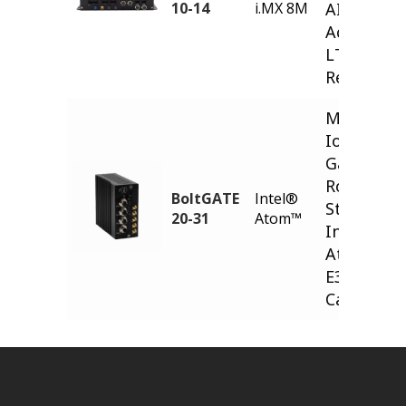
10-14
i.MX 8M
AI
Accelerat
LTE 5G
Ready
Modular
IoT Edge
Gateway f
Rolling
BoltGATE
Intel®
Stock
20-31
Atom™
Intel®
Atom®
E3900, LT
Cat 4, MV