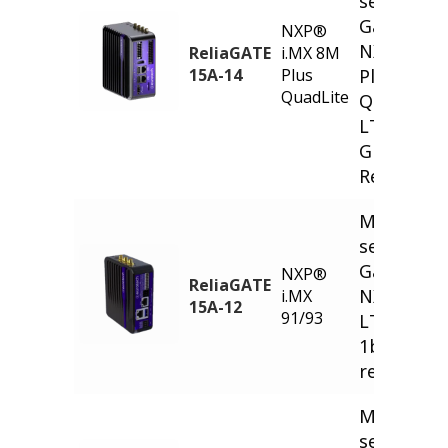
service Io
Gateway
NXP®
NXP i.MX
ReliaGATE
i.MX 8M
15A-14
Plus
Plus
QuadLite
QuadLite,
LTE Cat 4
Global, 5G
Ready
Multi-
service Io
Gateway
NXP®
ReliaGATE
NXP i.MX9
i.MX
15A-12
91/93
LTE Cat-
1bis, 5G
ready
Multi-
service Io