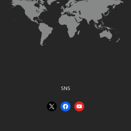
SNS
x
facebook
youtube