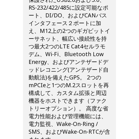
RS-232/422/485に設定可能なポ
ート、DI/DO、およびCANバス
インタフェース２ポートに加
え、M12上の2つのギガビットイ
ーサネット、幅広い接続性を持
つ最大2つのLTE Cat4セルラモ
デム、Wi-Fi、Bluetooth Low
Energy、およびアンテザードデ
ッドレコニング(アンテザード自
動航法)を備えたGPS。 2つの
mPCIeと1つのM.2スロットを再
構成して、カスタム拡張と周辺
機器をホストできます（ファク
トリーオプション）。 高度な省
電力性能および管理機能には、
電力監視、Wake-On-Ring /
SMS、およびWake-On-RTCが含