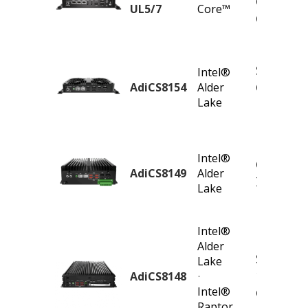
Compute
UL5/7
Core™
Core™ Ul
Semi-Rug
Intel®
Computer
AdiCS8154
Alder
Lake
lake N97
Basic Fa
Intel®
Computer
AdiCS8149
Alder
IoTG Ald
Lake
Process
Intel®
Alder
SFF Com
Lake
1700 for
AdiCS8148
⋅
Intel®
Gen Pro
Raptor