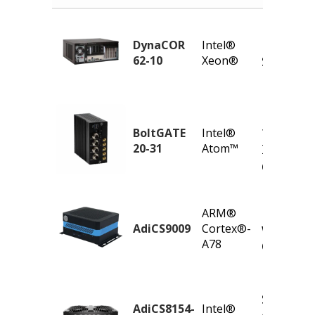
High Pe
DynaCOR
Intel®
62-10
Xeon®
Server
Modular
for Roll
BoltGATE
Intel®
20-31
Atom™
Intel® 
Cat 4, M
Edge AI
ARM®
with NV
AdiCS9009
Cortex®-
A78
Orin
Semi-Rug
AdiCS8154-
Intel®