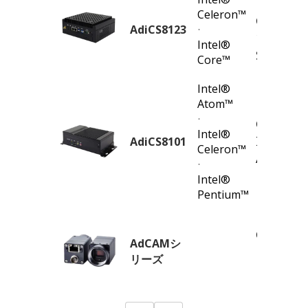
Fanless 
Celeron™
Comput
AdiCS8123
⋅
11th Gen
Intel®
Series P
Core™
Intel®
Atom™
Fanless 
⋅
Comput
Intel®
Intel®
AdiCS8101
Celeron™
Atom®/P
⋅
Processor
Intel®
Pentium™
Camera 
AdCAMシ
Machine 
リーズ
PoE GigE