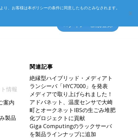
Eurotechグループ
お客様サポート
お問い合わせ
により、お客様は本ポリシーの条件に同意したものとみなされます。
ログイン・新規登録
関連記事
エッジソフトウェア
マネジメント方針
絶縁型ハイブリッド・メディアト
アクセサリ
CSR
ランシーバ「HYC7000」を発表
ント情報
メディアで取り上げられました！
プライバシーポリシー
総合カタログのダウンロード
アドバネット、温度センサで大崎
ご案内
町とオークネットIBSの生ごみ堆肥
製品検索
み製品
化プロジェクトに貢献
Giga Computingのラックサーバ
を製品ラインナップに追加