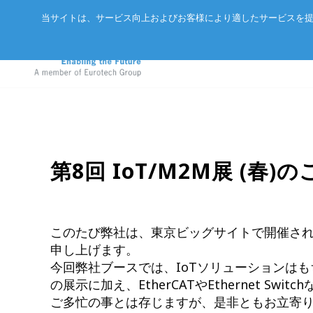
当サイトは、サービス向上およびお客様により適したサービスを提
アドバネットについて
EtherCA
ニュース
第8回 IoT/M2M展 (春)
サーバー
会社概要
CC-Link 
イベント
in
エッジAIコンピュータ
パートナー
ExpEthe
オリジナ
産業用ボックス型コンピュータ
このたび弊社は、東京ビッグサイトで開催される
アクセス
ARCNET
申し上げます。
エッジIoTゲートウェイ
今回弊社ブースでは、IoTソリューションは
リクルート
イーサネ
LoRaWAN®対応IoTノード
の展示に加え、EtherCATやEthernet S
ご多忙の事とは存じますが、是非ともお立寄
インテリジェントセンサ