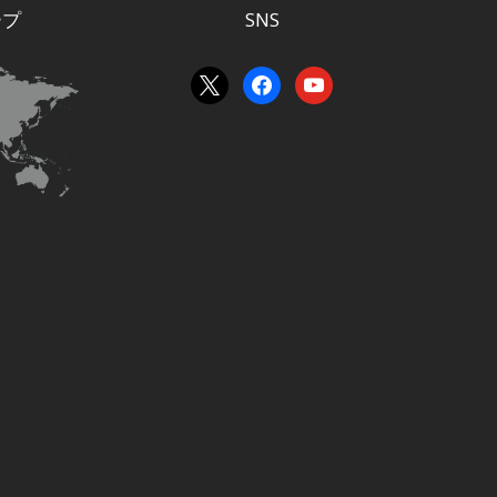
ープ
SNS
x
facebook
youtube