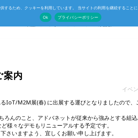
供するため、クッキーを利用しています。 当サイトの利用を継続すること
Ok
プライバシーポリシー
製品
ソリューション
企業情報
T®
受託開発
System on Module (SoM)
総合カタログのダウンロード
のご案内
IE TSN
企業向けAI
CompactPCIボード
イベ
r™
ル記事
エッジコンピューティング・AIoT
VMEボード
IoT/M2M展(春) に出展する運びとなりましたので、
産業用ネットワーク
マザーボード
もちろんのこと、アドバネットが従来から強みとする組込
ットスイッチ
ラピッドプロトタイピング
I/Oボード
witchなど様々なデモもリニューアルする予定です。
シリアルボード
り下さいますよう、宜しくお願い申し上げます。