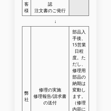
客
認
様
注文書のご発行
↓
部品入
手後、
15営業
日程
度。た
だし、
修理用
部品の
納期は
修理の実施
変動し
弊
修理報告/請求書
ます。
社
の送付
（修理
内容に