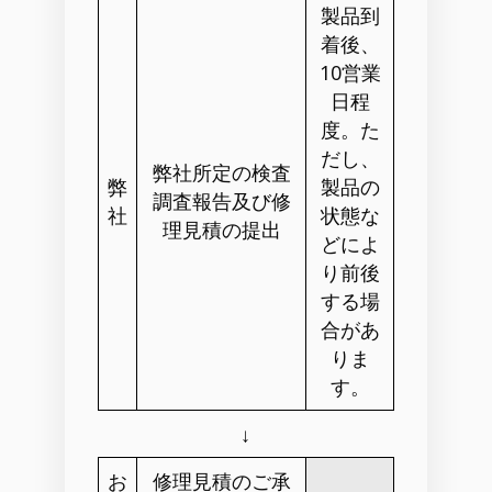
製品到
着後、
10営業
日程
度。た
だし、
弊社所定の検査
弊
製品の
調査報告及び修
社
状態な
理見積の提出
どによ
り前後
する場
合があ
りま
す。
↓
お
修理見積のご承