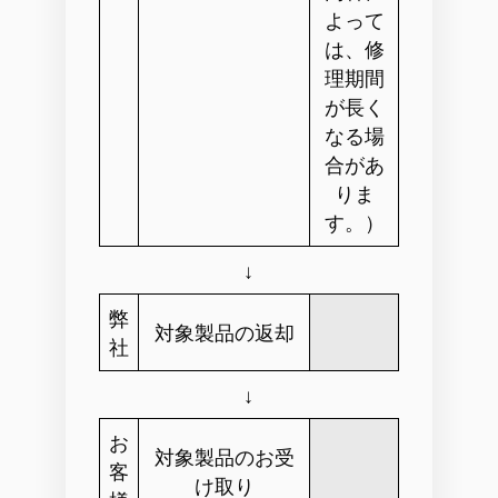
よって
は、修
理期間
が長く
なる場
合があ
りま
す。）
↓
弊
対象製品の返却
社
↓
お
対象製品のお受
客
け取り