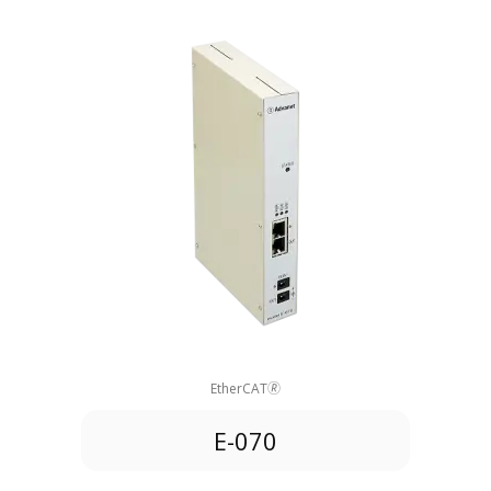
EtherCAT🄬
E-070