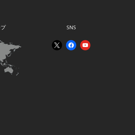
ープ
SNS
x
facebook
youtube