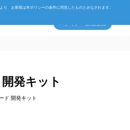
Eurotechグループ
お客様サポート
お問い合わせ
により、お客様は本ポリシーの条件に同意したものとみなされます。
ログイン・新規登録
エッジソフトウェア
マネジメント方針
N1 開発キット
アクセサリ
CSR
プライバシーポリシー
総合カタログのダウンロード
ノード 開発キット
製品検索