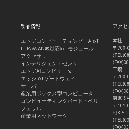
製品情報
アクセ
エッジコンピューティング・AIoT
本社
〒700-
LoRaWAN®対応IoTモジュール
(TEL)0
アクセサリ
(FAX)0
インテリジェントセンサ
工場
エッジAIコンピュータ
〒700-
エッジIoTゲートウェイ
(TEL)0
サーバー
(FAX)0
産業用ボックス型コンピュータ
東京支
コンピューティングボード・ペリ
〒101
フェラル
町3-5
産業用ネットワーク
(TEL)0
(FAX)0