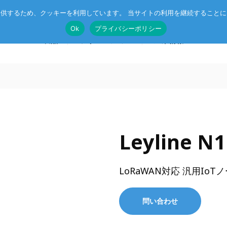
供するため、クッキーを利用しています。 当サイトの利用を継続すること
Ok
プライバシーポリシー
製品
ソリューション
企業情報
T®
受託開発
System on Module (SoM)
総合カタログのダウンロード
Leyline 
IE TSN
企業向けAI
CompactPCIボード
r™
ル記事
エッジコンピューティング・AIoT
VMEボード
LoRaWAN対応 汎用IoT
産業用ネットワーク
マザーボード
ットスイッチ
ラピッドプロトタイピング
I/Oボード
問い合わせ
シリアルボード