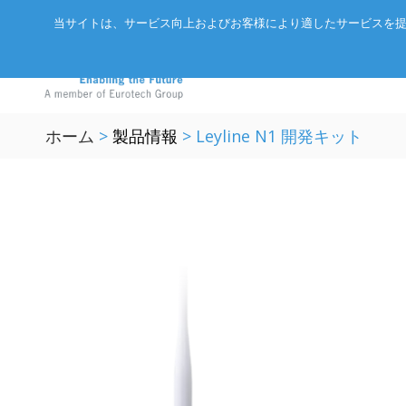
当サイトは、サービス向上およびお客様により適したサービスを提
ホーム
>
製品情報
>
Leyline N1 開発キット
アドバネットについて
EtherCA
ニュース
サーバー
会社概要
CC-Link 
イベント
エッジAIコンピュータ
パートナー
ExpEthe
オリジナ
産業用ボックス型コンピュータ
アクセス
ARCNET
エッジIoTゲートウェイ
リクルート
イーサネ
LoRaWAN®対応IoTノード
インテリジェントセンサ