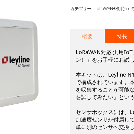
キャリアボード
カテゴリー:
LoRaWAN®対応Io
概要
特長
LoRaWAN対応 汎用Io
ン）」をお手軽にお試
本キットは、Leylin
で構成されています。
を収集することが可能な
を試してみたい」とい
センサボックスには、Le
加速度センサが付属して
単に別のセンサへ交換