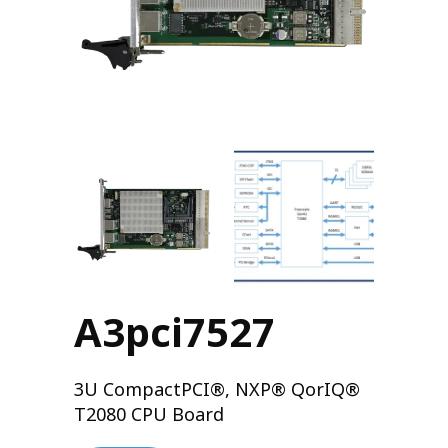
A3pci7527
3U CompactPCI®, NXP® QorIQ®
T2080 CPU Board