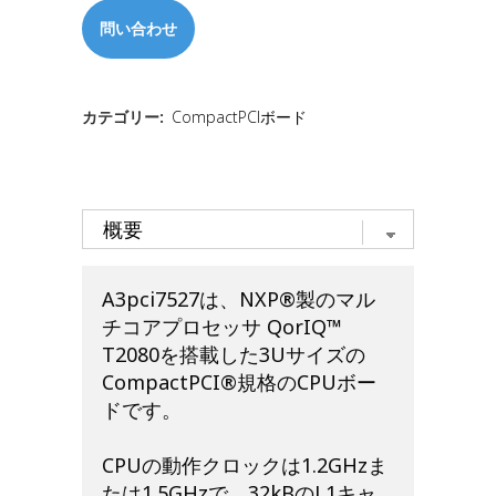
問い合わせ
カテゴリー:
CompactPCIボード
A3pci7527は、NXP
®
製のマル
チコアプロセッサ QorIQ
™
T2080を搭載した3Uサイズの
CompactPCI
®
規格のCPUボー
ドです。
CPUの動作クロックは1.2GHzま
たは1.5GHzで、32kBのL1キャ