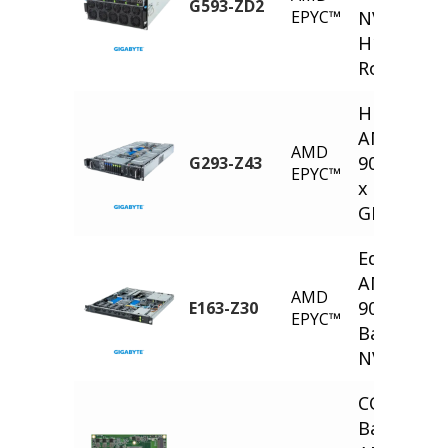
G593-ZD2
EPYC™
NVIDIA H
H100 8-GP
Root Port
HPC/AI Ser
AMD EPY
AMD
9004 - 2U 
G293-Z43
EPYC™
x PCIe Ge
GPUs
Edge Serve
AMD EPY
AMD
9004 - 1U 
E163-Z30
EPYC™
Bay Gen4
NVMe/SAT
COM Expr
Basic Type