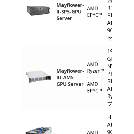
2基のNVID
Mayflower-
RTX PRO™
AMD
II-SP5-GPU
EPYC™
Blackwell 
Server
AMD® EP
9005/900
セッサ搭載
19インチ 
GPU サー
AMD
NVIDIA® 
Mayflower-
Ryzen™
PRO™ 200
ID-AM5-
⋅
Blackwell 
GPU Server
AMD
AMD®
EPYC™
Ryzen™/E
プロセッサ
HPC/AI Ser
AMD EPY
9004 - 5U
AMD