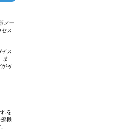
器メー
ロセス
バイス
 ま
グが可
それを
医療機
す。