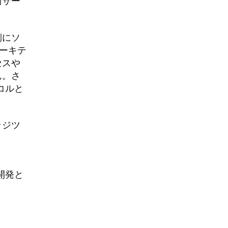
術サー
側にソ
ーキテ
セスや
ん。さ
コルと
ッジツ
e
開発と