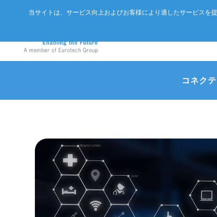
当サイトは、サービス向上およびお客様により適したサービスを提
コネクテ
アドバネットについて
EtherCA
ニュース
サーバー
会社概要
CC-Link 
イベント
エッジAIコンピュータ
パートナー
ExpEthe
オリジナ
産業用ボックス型コンピュータ
アクセス
ARCNET
エッジIoTゲートウェイ
リクルート
イーサネ
LoRaWAN®対応IoTノード
インテリジェントセンサ