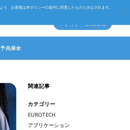
Eurotechグループ
お客様サポート
お問い合わせ
により、お客様は本ポリシーの条件に同意したものとみなされます。
ログイン・新規登録
・予兆保全
エッジソフトウェア
マネジメント方針
アクセサリ
CSR
関連記事
プライバシーポリシー
総合カタログのダウンロード
カテゴリー
製品検索
EUROTECH
アプリケーション