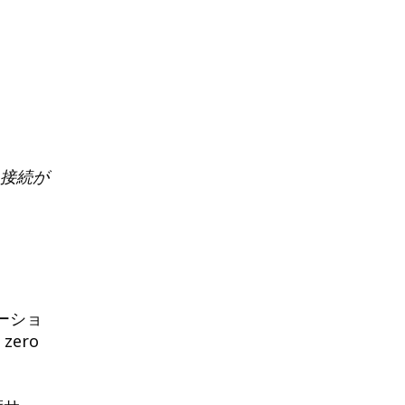
タ接続が
ーショ
ero