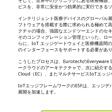
そして、世界中のクリニックにある医療機器
ビスを、非常に安全かつ効果的に実行できる
インテリジェント医療デバイスのグローバル
フトウェアを搭載する際に求められる極めて高
クチャの場合、強固なエンドツーエンドのセ
そのコンフィグレーション管理といった、ロ
らに、IoT エッジゲートウェイと医療機器間
のインターフェースをサポートする必要があ
こうしたプロセスは、EurotechのEverywar
ークラウドのアーキテクチャで、次に紹介するEverywar
Cloud（EC）、またマルチサービスIoTエ
IoTエッジフレームワークのESFは、エッジ
展開を加速します。