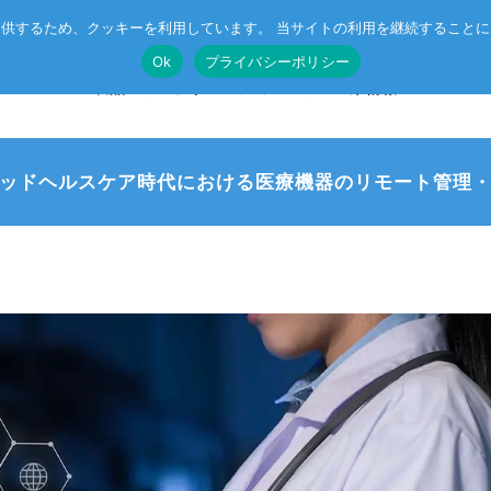
供するため、クッキーを利用しています。 当サイトの利用を継続すること
Ok
プライバシーポリシー
製品
ソリューション
企業情報
ッドヘルスケア時代における医療機器のリモート管理
T®
受託開発
System on Module (SoM)
総合カタログのダウンロード
IE TSN
企業向けAI
CompactPCIボード
r™
ル記事
エッジコンピューティング・AIoT
VMEボード
産業用ネットワーク
マザーボード
ットスイッチ
ラピッドプロトタイピング
I/Oボード
シリアルボード