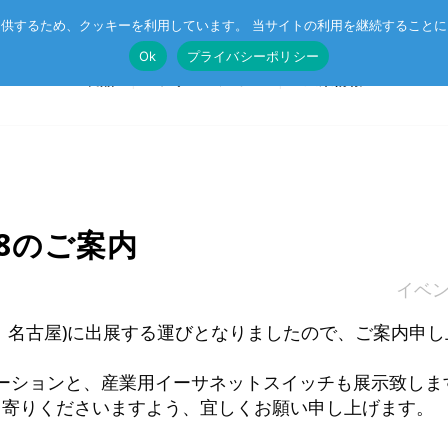
供するため、クッキーを利用しています。 当サイトの利用を継続すること
Ok
プライバシーポリシー
製品
ソリューション
企業情報
T®
受託開発
System on Module (SoM)
総合カタログのダウンロード
8のご案内
IE TSN
企業向けAI
CompactPCIボード
イベ
r™
ル記事
エッジコンピューティング・AIoT
VMEボード
、名古屋)に出展する運びとなりましたので、ご案内申し
産業用ネットワーク
マザーボード
トレーションと、産業用イーサネットスイッチも展示致しま
ットスイッチ
ラピッドプロトタイピング
I/Oボード
ち寄りくださいますよう、宜しくお願い申し上げます。
シリアルボード