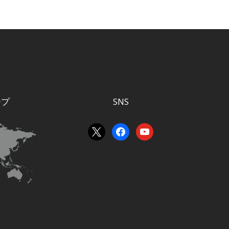
ープ
SNS
x
facebook
youtube