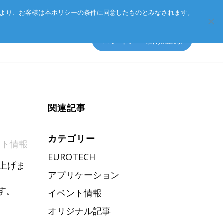
Eurotechグループ
お客様サポート
お問い合わせ
により、お客様は本ポリシーの条件に同意したものとみなされます。
ログイン・新規登録
関連記事
エッジソフトウェア
マネジメント方針
アクセサリ
CSR
カテゴリー
ント情報
プライバシーポリシー
EUROTECH
総合カタログのダウンロード
上げま
アプリケーション
製品検索
す。
イベント情報
オリジナル記事