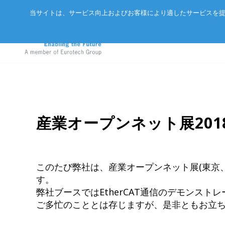
当サイトは、サービス向上およびお客様により適したサービスを提
アドバネットについて
EtherCA
ニュース
産業オープンネット展201
サーバー
会社概要
CC-Link 
イベント
in
エッジAIコンピュータ
パートナー
ExpEthe
オリジナ
産業用ボックス型コンピュータ
このたび弊社は、産業オープンネット展(東京
アクセス
ARCNET
す。
エッジIoTゲートウェイ
弊社ブースではEtherCAT通信のデモンス
リクルート
イーサネ
LoRaWAN®対応IoTノード
ご多忙のこととは存じますが、是非ともお立
インテリジェントセンサ