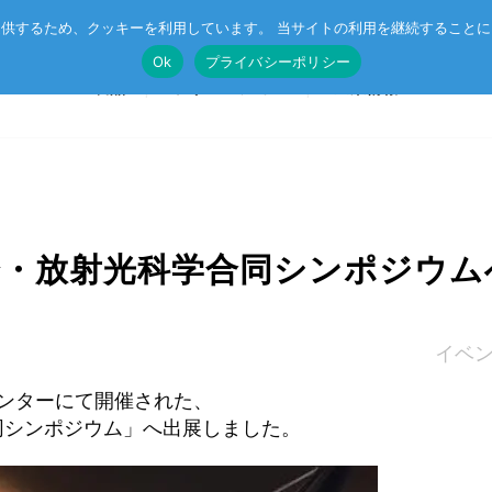
供するため、クッキーを利用しています。 当サイトの利用を継続すること
Ok
プライバシーポリシー
製品
ソリューション
企業情報
T®
受託開発
System on Module (SoM)
総合カタログのダウンロード
会・放射光科学合同シンポジウム
IE TSN
企業向けAI
CompactPCIボード
r™
ル記事
エッジコンピューティング・AIoT
VMEボード
イベ
産業用ネットワーク
マザーボード
センターにて開催された、
ットスイッチ
ラピッドプロトタイピング
I/Oボード
同シンポジウム」へ出展しました。
シリアルボード