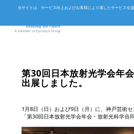
当サイトは、サービス向上およびお客様により適したサービスを提
アドバネットについて
EtherCA
ニュース
第30回日本放射光学会年
サーバー
出展しました。
会社概要
CC-Link 
イベント
エッジAIコンピュータ
in
パートナー
ExpEthe
オリジナ
産業用ボックス型コンピュータ
アクセス
ARCNET
エッジIoTゲートウェイ
1月8日（日）および9日（月）に、神戸芸術
リクルート
イーサネ
「第30回日本放射光学会年会・放射光科学合
LoRaWAN®対応IoTノード
インテリジェントセンサ