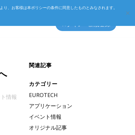
Eurotechグループ
お客様サポート
お問い合わせ
により、お客様は本ポリシーの条件に同意したものとみなされます。
ログイン・新規登録
関連記事
エッジソフトウェア
マネジメント方針
へ
アクセサリ
CSR
カテゴリー
プライバシーポリシー
EUROTECH
ント情報
総合カタログのダウンロード
アプリケーション
製品検索
イベント情報
オリジナル記事