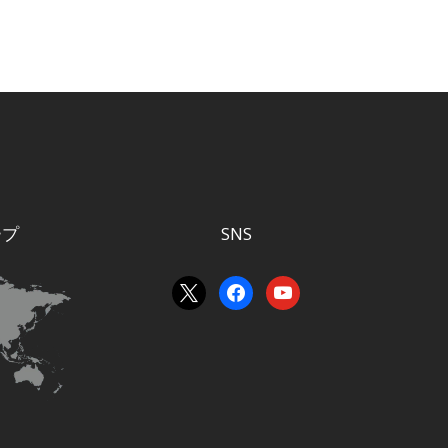
ープ
SNS
x
facebook
youtube