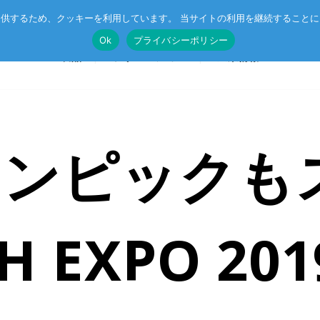
供するため、クッキーを利用しています。 当サイトの利用を継続すること
Ok
プライバシーポリシー
製品
ソリューション
企業情報
リンピック
T®
受託開発
System on Module (SoM)
総合カタログのダウンロード
IE TSN
企業向けAI
CompactPCIボード
r™
ル記事
エッジコンピューティング・AIoT
VMEボード
H EXPO 2
産業用ネットワーク
マザーボード
ットスイッチ
ラピッドプロトタイピング
I/Oボード
シリアルボード