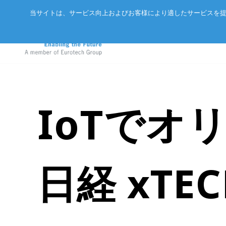
当サイトは、サービス向上およびお客様により適したサービスを提
IoTでオ
アドバネットについて
EtherCA
ニュース
サーバー
会社概要
CC-Link 
イベント
エッジAIコンピュータ
パートナー
ExpEthe
オリジナ
日経 xTEC
産業用ボックス型コンピュータ
アクセス
ARCNET
エッジIoTゲートウェイ
リクルート
イーサネ
LoRaWAN®対応IoTノード
インテリジェントセンサ