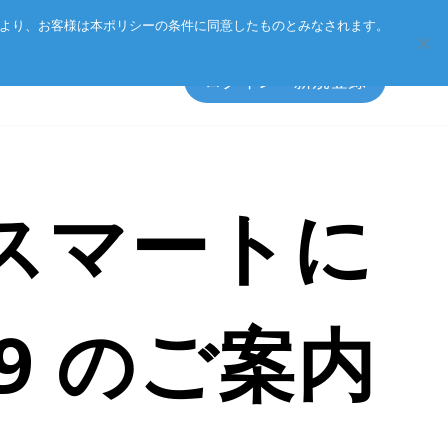
Eurotechグループ
お客様サポート
お問い合わせ
により、お客様は本ポリシーの条件に同意したものとみなされます。
ログイン・新規登録
もスマートに
エッジソフトウェア
マネジメント方針
アクセサリ
CSR
プライバシーポリシー
019 のご案内
総合カタログのダウンロード
製品検索