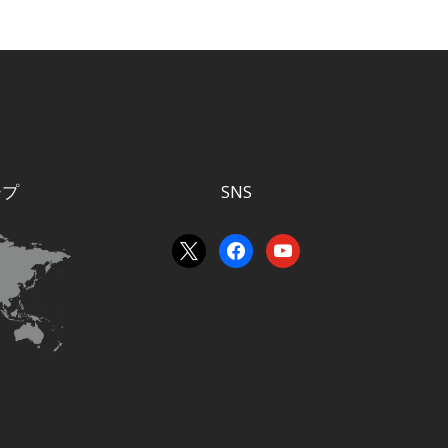
ープ
SNS
x
facebook
youtube