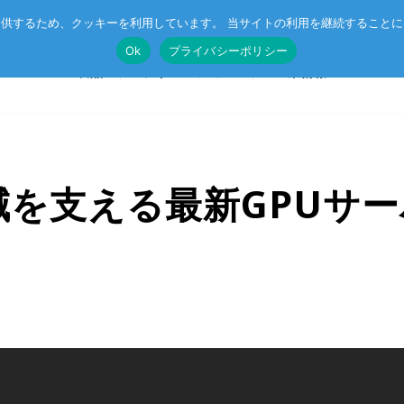
供するため、クッキーを利用しています。 当サイトの利用を継続すること
Ok
プライバシーポリシー
製品
ソリューション
企業情報
減を支える最新GPUサ
T®
受託開発
System on Module (SoM)
総合カタログのダウンロード
IE TSN
企業向けAI
CompactPCIボード
r™
ル記事
エッジコンピューティング・AIoT
VMEボード
産業用ネットワーク
マザーボード
ットスイッチ
ラピッドプロトタイピング
I/Oボード
シリアルボード