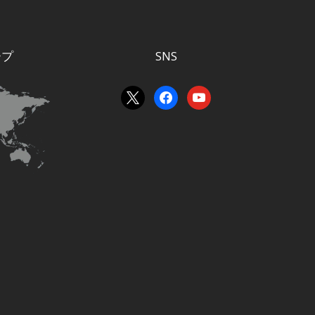
ープ
SNS
x
facebook
youtube