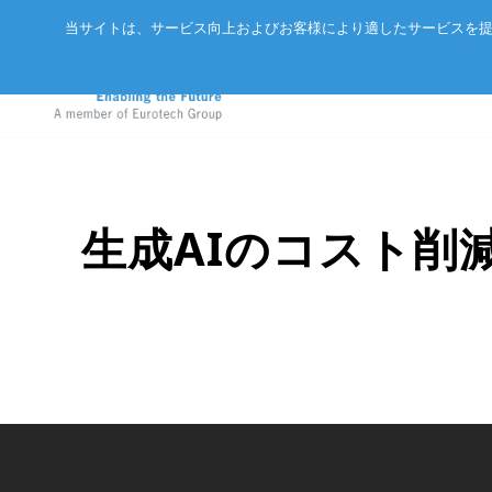
当サイトは、サービス向上およびお客様により適したサービスを提
生成AIのコスト削
アドバネットについて
EtherCA
ニュース
サーバー
会社概要
CC-Link 
イベント
エッジAIコンピュータ
パートナー
ExpEthe
オリジナ
産業用ボックス型コンピュータ
アクセス
ARCNET
エッジIoTゲートウェイ
リクルート
イーサネ
LoRaWAN®対応IoTノード
インテリジェントセンサ