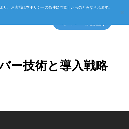
Eurotechグループ
お客様サポート
お問い合わせ
により、お客様は本ポリシーの条件に同意したものとみなされます。
ログイン・新規登録
ーバー技術と導入戦略
エッジソフトウェア
マネジメント方針
アクセサリ
CSR
プライバシーポリシー
総合カタログのダウンロード
製品検索