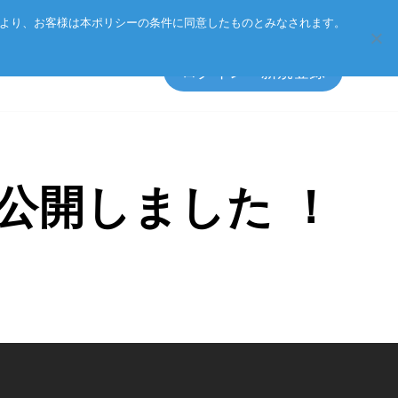
Eurotechグループ
お客様サポート
お問い合わせ
により、お客様は本ポリシーの条件に同意したものとみなされます。
ログイン・新規登録
を公開しました ！
エッジソフトウェア
マネジメント方針
アクセサリ
CSR
プライバシーポリシー
総合カタログのダウンロード
製品検索