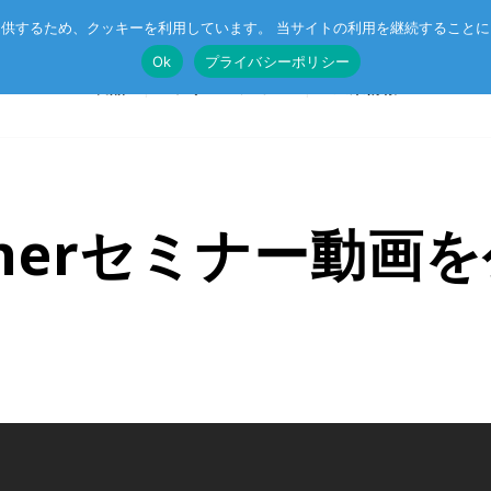
供するため、クッキーを利用しています。 当サイトの利用を継続すること
Ok
プライバシーポリシー
製品
ソリューション
企業情報
therセミナー動画
T®
受託開発
System on Module (SoM)
総合カタログのダウンロード
IE TSN
企業向けAI
CompactPCIボード
r™
ル記事
エッジコンピューティング・AIoT
VMEボード
産業用ネットワーク
マザーボード
ットスイッチ
ラピッドプロトタイピング
I/Oボード
シリアルボード