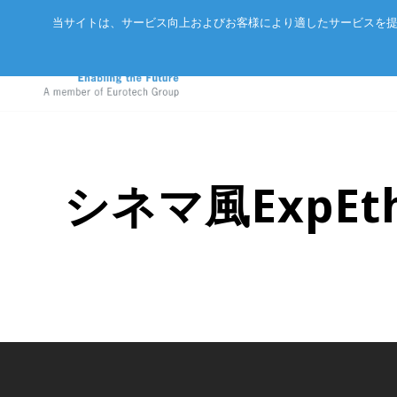
当サイトは、サービス向上およびお客様により適したサービスを提
シネマ風ExpE
アドバネットについて
EtherCA
ニュース
サーバー
会社概要
CC-Link 
イベント
エッジAIコンピュータ
パートナー
ExpEthe
オリジナ
産業用ボックス型コンピュータ
アクセス
ARCNET
エッジIoTゲートウェイ
リクルート
イーサネ
LoRaWAN®対応IoTノード
インテリジェントセンサ