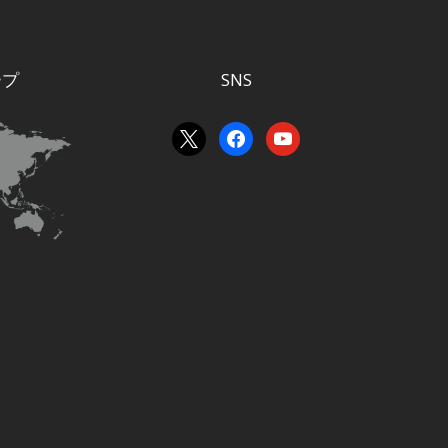
ープ
SNS
x
facebook
youtube