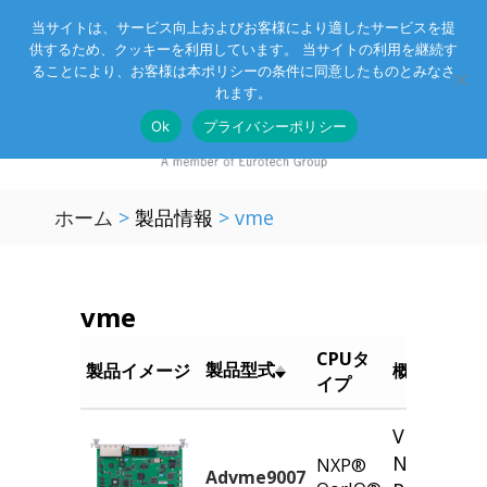
当サイトは、サービス向上およびお客様により適したサービスを提
供するため、クッキーを利用しています。 当サイトの利用を継続す
Eurotechグループ
お客様サポート
お問い合わせ
ることにより、お客様は本ポリシーの条件に同意したものとみなさ
れます。
Ok
プライバシーポリシー
ホーム
>
製品情報
>
vme
vme
CPUタ
製品型式
製品イメージ
概要
イプ
VMEbus™
NXP® Qo
NXP®
Advme9007