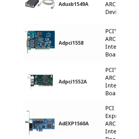
ARCNET
Adusb1549A
Device
PCI
™
ARCNET
Adpci1558
Interface
Board
PCI
™
ARCNET
Adpci1552A
Interface
Board
PCI
Express®
ARCNET
AdEXP1560A
Interface