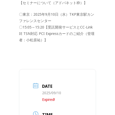
【
セミナー
について
（
アドバネット
枠）】
〇東京：2025年9月10日（水）TKP東京駅
カン
ファレンス
センター
〇15:05～15:20【受託開発
サービス
とCC-Link
IE TSN対応 PCI Expressカードのご紹介（登壇
者：小松原祐）】
DATE
2025/09/10
Expired!
TIME