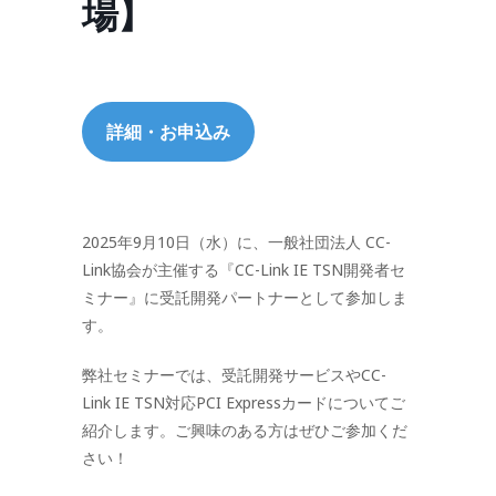
場】
詳細・お申込み
2025年9月10日（水）に、一般社団法人 CC-
Link協会が主催する『CC-Link IE TSN開発者
セ
ミナー
』に受託開発
パートナー
として参加しま
す。
弊社
セミナー
では、受託開発
サービス
やCC-
Link IE TSN対応PCI Expressカード
について
ご
紹介します。ご興味のある方はぜひご参加くだ
さい！